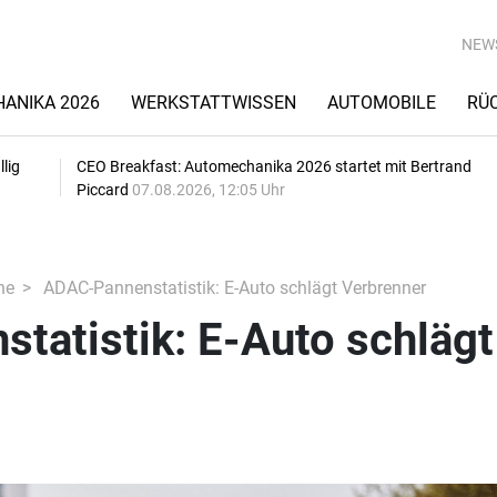
NEW
ANIKA 2026
WERKSTATTWISSEN
AUTOMOBILE
RÜ
lig
CEO Breakfast: Automechanika 2026 startet mit Bertrand
Piccard
07.08.2026, 12:05 Uhr
he
ADAC-Pannenstatistik: E-Auto schlägt Verbrenner
tatistik: E-Auto schlägt