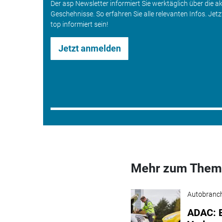
Der asp Newsletter informiert Sie werktäglich über die a
Geschehnisse. So erfahren Sie alle relevanten Infos. Jet
top informiert sein!
Jetzt anmelden
Mehr zum Them
Autobranc
ADAC: E