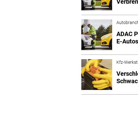
Verbre
Autobranc
ADAC Pa
E-Autos
Kfz-Werkst
Verschle
Schwach