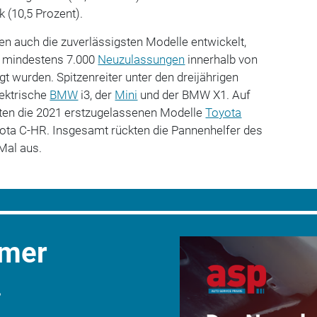
k (10,5 Prozent).
en auch die zuverlässigsten Modelle entwickelt,
t mindestens 7.000
Neuzulassungen
innerhalb von
t wurden. Spitzenreiter unter den dreijährigen
ektrische
BMW
i3, der
Mini
und der BMW X1. Auf
eten die 2021 erstzugelassenen Modelle
Toyota
ta C-HR. Insgesamt rückten die Pannenhelfer des
 Mal aus.
mmer
.