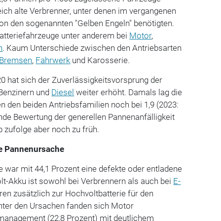
leich alte Verbrenner, unter denen im vergangenen
 von den sogenannten "Gelben Engeln" benötigten.
Batteriefahrzeuge unter anderem bei
Motor
,
n
. Kaum Unterschiede zwischen den Antriebsarten
Bremsen
,
Fahrwerk
und Karosserie.
 hat sich der Zuverlässigkeitsvorsprung der
 Benzinern und
Diesel
weiter erhöht. Damals lag die
 den beiden Antriebsfamilien noch bei 1,9 (2023:
ende Bewertung der generellen Pannenanfälligkeit
 zufolge aber noch zu früh.
ste Pannenursache
 war mit 44,1 Prozent eine defekte oder entladene
olt-Akku ist sowohl bei Verbrennern als auch bei
E-
ren zusätzlich zur Hochvoltbatterie für den
unter den Ursachen fanden sich Motor
anagement (22,8 Prozent) mit deutlichem