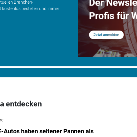
ktuellen Branchen-
zt kostenlos bestellen und immer
a entdecken
he
-Autos haben seltener Pannen als