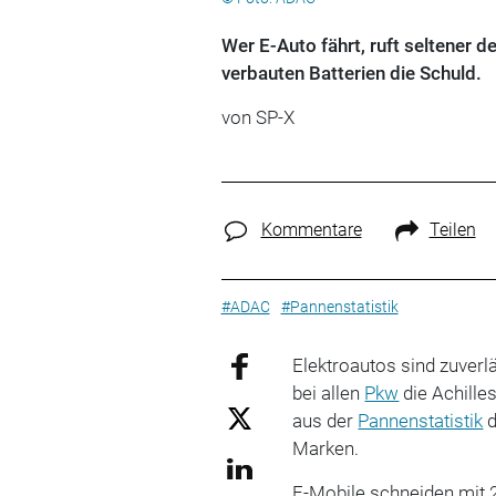
Wer E-Auto fährt, ruft seltener d
verbauten Batterien die Schuld.
von
SP-X
Kommentare
Teilen
#ADAC
#Pannenstatistik
Elektroautos sind zuverl
bei allen
Pkw
die Achille
aus der
Pannenstatistik
Marken.
E-Mobile schneiden mit 