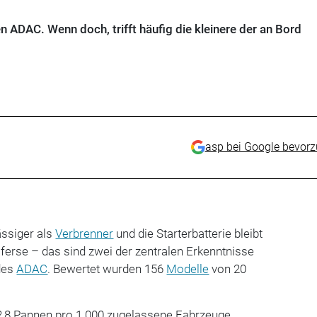
en ADAC. Wenn doch, trifft häufig die kleinere der an Bord
asp bei Google bevor
ässiger als
Verbrenner
und die Starterbatterie bleibt
sferse – das sind zwei der zentralen Erkenntnisse
des
ADAC
. Bewertet wurden 156
Modelle
von 20
2,8 Pannen pro 1.000 zugelassene Fahrzeuge