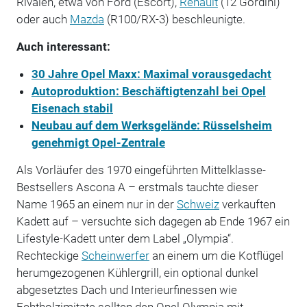
Rivalen, etwa von Ford (Escort),
Renault
(12 Gordini)
oder auch
Mazda
(R100/RX-3) beschleunigte.
Auch interessant:
30 Jahre Opel Maxx: Maximal vorausgedacht
Autoproduktion: Beschäftigtenzahl bei Opel
Eisenach stabil
Neubau auf dem Werksgelände: Rüsselsheim
genehmigt Opel-Zentrale
Als Vorläufer des 1970 eingeführten Mittelklasse-
Bestsellers Ascona A – erstmals tauchte dieser
Name 1965 an einem nur in der
Schweiz
verkauften
Kadett auf – versuchte sich dagegen ab Ende 1967 ein
Lifestyle-Kadett unter dem Label „Olympia“.
Rechteckige
Scheinwerfer
an einem um die Kotflügel
herumgezogenen Kühlergrill, ein optional dunkel
abgesetztes Dach und Interieurfinessen wie
Echtholzimitate sollten den Opel Olympia mit