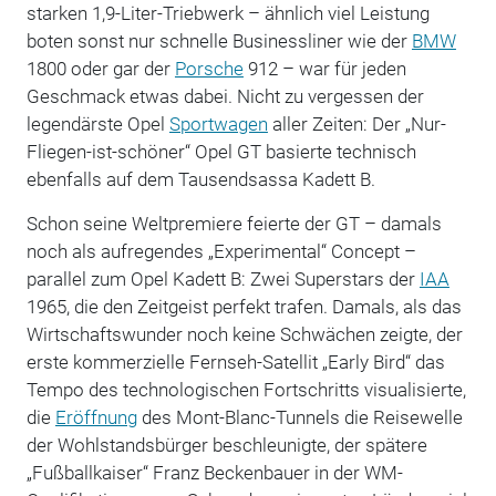
starken 1,9-Liter-Triebwerk – ähnlich viel Leistung
boten sonst nur schnelle Businessliner wie der
BMW
1800 oder gar der
Porsche
912 – war für jeden
Geschmack etwas dabei. Nicht zu vergessen der
legendärste Opel
Sportwagen
aller Zeiten: Der „Nur-
Fliegen-ist-schöner“ Opel GT basierte technisch
ebenfalls auf dem Tausendsassa Kadett B.
Schon seine Weltpremiere feierte der GT – damals
noch als aufregendes „Experimental“ Concept –
parallel zum Opel Kadett B: Zwei Superstars der
IAA
1965, die den Zeitgeist perfekt trafen. Damals, als das
Wirtschaftswunder noch keine Schwächen zeigte, der
erste kommerzielle Fernseh-Satellit „Early Bird“ das
Tempo des technologischen Fortschritts visualisierte,
die
Eröffnung
des Mont-Blanc-Tunnels die Reisewelle
der Wohlstandsbürger beschleunigte, der spätere
„Fußballkaiser“ Franz Beckenbauer in der WM-