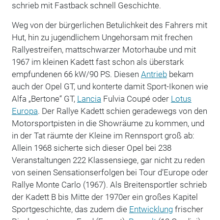
schrieb mit Fastback schnell Geschichte.
Weg von der bürgerlichen Betulichkeit des Fahrers mit
Hut, hin zu jugendlichem Ungehorsam mit frechen
Rallyestreifen, mattschwarzer Motorhaube und mit
1967 im kleinen Kadett fast schon als überstark
empfundenen 66 kW/90 PS. Diesen
Antrieb
bekam
auch der Opel GT, und konterte damit Sport-Ikonen wie
Alfa „Bertone“ GT,
Lancia
Fulvia Coupé oder
Lotus
Europa
. Der Rallye Kadett schien geradewegs von den
Motorsportpisten in die Showräume zu kommen, und
in der Tat räumte der Kleine im Rennsport groß ab:
Allein 1968 sicherte sich dieser Opel bei 238
Veranstaltungen 222 Klassensiege, gar nicht zu reden
von seinen Sensationserfolgen bei Tour d’Europe oder
Rallye Monte Carlo (1967). Als Breitensportler schrieb
der Kadett B bis Mitte der 1970er ein großes Kapitel
Sportgeschichte, das zudem die
Entwicklung
frischer