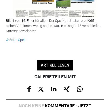
Bild 1 von 16:
Einer für alle – Der Opel Kadett startete 1965 in
Bil
sieben Versionen, wenig später waren es sogar 13 verschiedene
Kad
Karosserievarianten.
der
© Foto: Opel
© F
ARTIKEL LESEN
GALERIE TEILEN MIT
NOCH KEINE
KOMMENTARE - JETZT