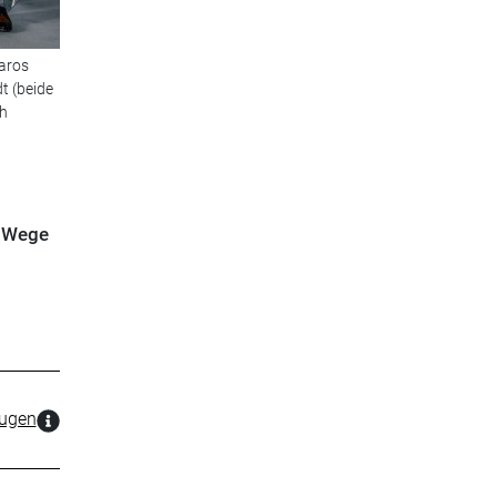
Karos
t (beide
ph
e Wege
zugen