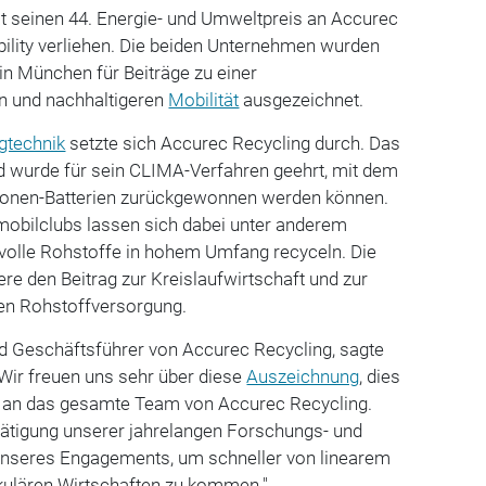
t seinen 44. Energie- und Umweltpreis an Accurec
lity verliehen. Die beiden Unternehmen wurden
in München für Beiträge zu einer
 und nachhaltigeren
Mobilität
ausgezeichnet.
gtechnik
setzte sich Accurec Recycling durch. Das
 wurde für sein CLIMA-Verfahren geehrt, mit dem
-Ionen-Batterien zurückgewonnen werden können.
obilclubs lassen sich dabei unter anderem
tvolle Rohstoffe in hohem Umfang recyceln. Die
re den Beitrag zur Kreislaufwirtschaft und zur
en Rohstoffversorgung.
nd Geschäftsführer von Accurec Recycling, sagte
"Wir freuen uns sehr über diese
Auszeichnung
, dies
en an das gesamte Team von Accurec Recycling.
stätigung unserer jahrelangen Forschungs- und
unseres Engagements, um schneller von linearem
rkulären Wirtschaften zu kommen."