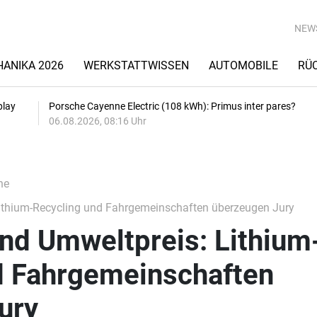
NEW
ANIKA 2026
WERKSTATTWISSEN
AUTOMOBILE
RÜ
play
Porsche Cayenne Electric (108 kWh): Primus inter pares?
06.08.2026, 08:16 Uhr
he
Lithium-Recycling und Fahrgemeinschaften überzeugen Jury
nd Umweltpreis: Lithium
d Fahrgemeinschaften
ury