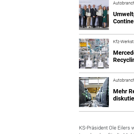
Autobranc
Umweltp
Contine
Kfz-Werkst
Mercede
Recycli
Autobranc
Mehr Re
diskuti
KS-Präsident Ole Eilers w