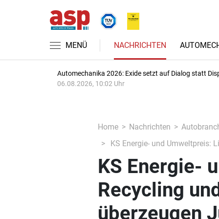
MENÜ
NACHRICHTEN
AUTOMECH
Automechanika 2026: Exide setzt auf Dialog statt Dis
06.08.2026, 10:02 Uhr
Home
Nachrichten
Autobranc
KS Energie- und Umweltpreis: 
KS Energie- u
Recycling un
überzeugen J