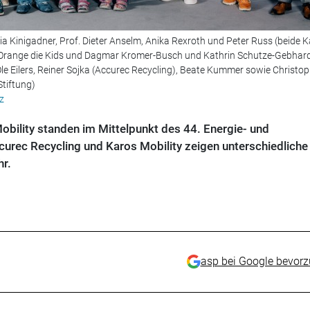
ulia Kinigadner, Prof. Dieter Anselm, Anika Rexroth und Peter Russ (beide 
in Orange die Kids und Dagmar Kromer-Busch und Kathrin Schutze-Gebhard
le Eilers, Reiner Sojka (Accurec Recycling), Beate Kummer sowie Christo
tiftung)
z
obility standen im Mittelpunkt des 44. Energie- und
urec Recycling und Karos Mobility zeigen unterschiedlich
r.
asp bei Google bevor