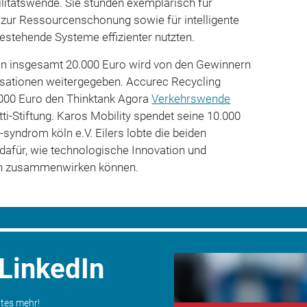
litätswende. Sie stünden exemplarisch für
 zur Ressourcenschonung sowie für intelligente
bestehende Systeme effizienter nutzten.
on insgesamt 20.000 Euro wird von den Gewinnern
sationen weitergegeben. Accurec Recycling
5.000 Euro den Thinktank Agora
Verkehrswende
-Stiftung. Karos Mobility spendet seine 10.000
syndrom köln e.V. Eilers lobte die beiden
e dafür, wie technologische Innovation und
zen zusammenwirken können.
 LinkedIn
ates mehr!