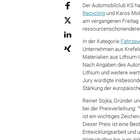
Der Automobilclub KS ha
Recycling
und Karos Mobi
am vergangenen Freitag 
ressourcenschonenderen
In der Kategorie
Fahrzeu
Unternehmen aus Krefeld
Materialien aus Lithium
Nach Angaben des Autom
Lithium und weitere wer
Jury würdigte insbesonde
Stärkung der europäisch
Reiner Sojka, Gründer u
bei der Preisverleihung: 
ist ein wichtiges Zeich
Dieser Preis ist eine Be
Entwicklungsarbeit und 
Wirtschaften hin zum zi