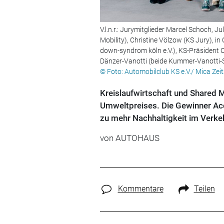
V.l.n.r.: Jurymitglieder Marcel Schoch, J
Mobility), Christine Völzow (KS Jury), 
down-syndrom köln e.V.), KS-Präsident O
Dänzer-Vanotti (beide Kummer-Vanotti-S
© Foto: Automobilclub KS e.V./ Mica Zeit
Kreislaufwirtschaft und Shared M
Umweltpreises. Die Gewinner Acc
zu mehr Nachhaltigkeit im Verkeh
von
AUTOHAUS
Kommentare
Teilen