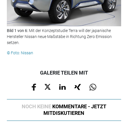
Bild 1 von 6:
Mit der Konzeptstudie Terra will der japanische
Bil
Hersteller Nissan neue Maßstäbe in Richtung Zero Emission
Ele
setzen.
ent
© Foto: Nissan
© F
GALERIE TEILEN MIT
NOCH KEINE
KOMMENTARE - JETZT
MITDISKUTIEREN