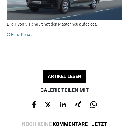
Bild 1 von 5:
Renault hat den Master neu aufgelegt.
Bil
ein
© Foto: Renault
© F
ARTIKEL LESEN
GALERIE TEILEN MIT
NOCH KEINE
KOMMENTARE - JETZT