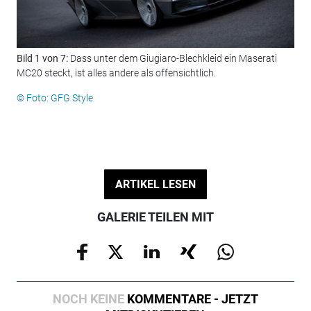
Bild 1 von 7:
Dass unter dem Giugiaro-Blechkleid ein Maserati
Bil
MC20 steckt, ist alles andere als offensichtlich.
mus
© Foto: GFG Style
© F
ARTIKEL LESEN
GALERIE TEILEN MIT
NOCH KEINE
KOMMENTARE - JETZT