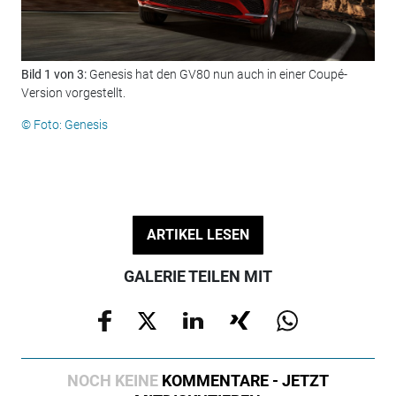
Bild 1 von 3:
Genesis hat den GV80 nun auch in einer Coupé-
Bil
Version vorgestellt.
hin
© Foto: Genesis
© F
ARTIKEL LESEN
GALERIE TEILEN MIT
NOCH KEINE
KOMMENTARE - JETZT