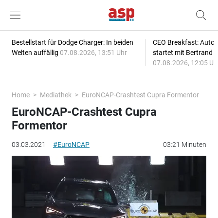
Bestellstart für Dodge Charger: In beiden
CEO Breakfast: Auto
Welten auffällig
07.08.2026, 13:51 Uhr
startet mit Bertrand 
07.08.2026, 12:05 Uh
Home
Mediathek
EuroNCAP-Crashtest Cupra Formentor
EuroNCAP-Crashtest Cupra
Formentor
03.03.2021
#EuroNCAP
03:21 Minuten