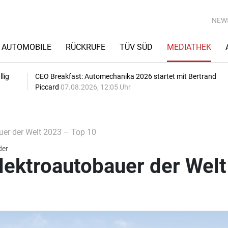
NEW
AUTOMOBILE
RÜCKRUFE
TÜV SÜD
MEDIATHEK
lig
CEO Breakfast: Automechanika 2026 startet mit Bertrand
Piccard
07.08.2026, 12:05 Uhr
uer der Welt 2023 – Top 10
der
lektroautobauer der Wel