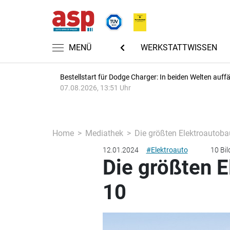
CHTEN
AUTOMECHANIKA 2026
MENÜ
WERKSTATTWISSEN
Bestellstart für Dodge Charger: In beiden Welten auffäl
07.08.2026, 13:51 Uhr
Home
Mediathek
Die größten Elektroautoba
12.01.2024
#Elektroauto
10 Bil
Die größten E
10