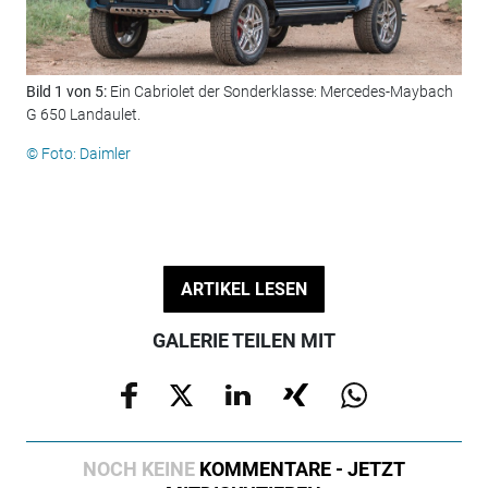
Bild 1 von 5:
Ein Cabriolet der Sonderklasse: Mercedes-Maybach
Bil
G 650 Landaulet.
nic
458
© Foto: Daimler
© F
ARTIKEL LESEN
GALERIE TEILEN MIT
NOCH KEINE
KOMMENTARE - JETZT