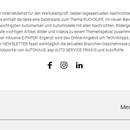
 Internetdienst für den Werkstattprofi. Neben tagesaktuellen Nachricht
les enthält die Seite eine Datenbank zum Thema RÜCKRUFE. Im neuen B
e wichtigsten Automarken und Automodelle mit allen Nachrichten, Bilderga
lle wichtigen Artikel, Bilder und Videos zu einem Themenspecial zusamm
rufbar inklusive E-PAPER. Ergänzt wird das Online-Angebot um Techniktipp
ser NEWSLETTER fasst werktäglich die aktuellen Branchen-Geschehnisse
m Jobportal von AUTOHAUS, asp AUTO SERVICE PRAXIS und Autoflotte.
Med