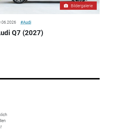
Bildergalerie
.06.2026
#Audi
udi Q7 (2027)
lich
llen
!