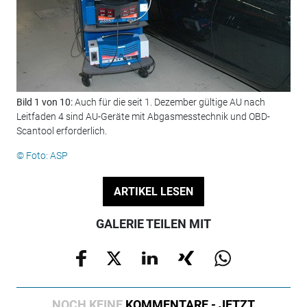
Bild 1 von 10:
Auch für die seit 1. Dezember gültige AU nach
Bil
Leitfaden 4 sind AU-Geräte mit Abgasmesstechnik und OBD-
zwe
Scantool erforderlich.
© Foto: ASP
ARTIKEL LESEN
GALERIE TEILEN MIT
NOCH KEINE
KOMMENTARE - JETZT