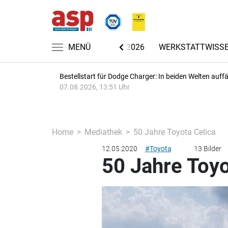
CHRICHTEN
AUTOMECHANIKA 2026
MENÜ
WERKSTATTWISS
Bestellstart für Dodge Charger: In beiden Welten auffäl
07.08.2026, 13:51 Uhr
Home
Mediathek
50 Jahre Toyota Celica
12.05.2020
#Toyota
13 Bilder
50 Jahre Toyo