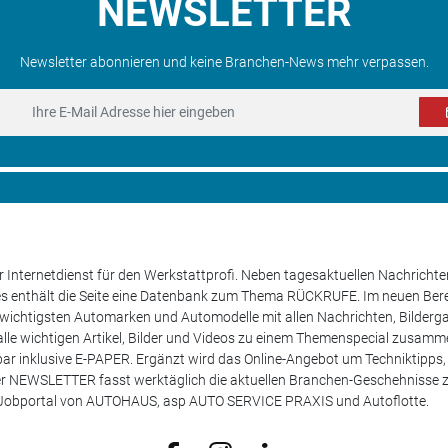
NEWSLETTER
Newsletter abonnieren und keine Branchen-News mehr verpassen.
 Internetdienst für den Werkstattprofi. Neben tagesaktuellen Nachricht
les enthält die Seite eine Datenbank zum Thema RÜCKRUFE. Im neuen B
e wichtigsten Automarken und Automodelle mit allen Nachrichten, Bilderga
lle wichtigen Artikel, Bilder und Videos zu einem Themenspecial zusamm
rufbar inklusive E-PAPER. Ergänzt wird das Online-Angebot um Techniktipp
ser NEWSLETTER fasst werktäglich die aktuellen Branchen-Geschehnisse
m Jobportal von AUTOHAUS, asp AUTO SERVICE PRAXIS und Autoflotte.