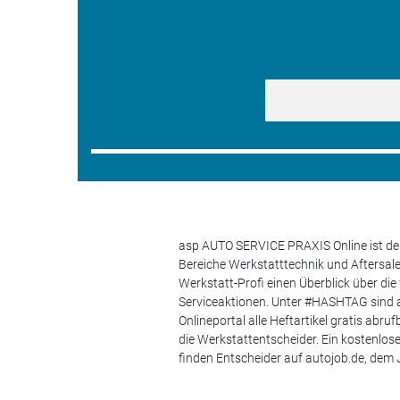
asp AUTO SERVICE PRAXIS Online ist der
Bereiche Werkstatttechnik und Aftersa
Werkstatt-Profi einen Überblick über di
Serviceaktionen. Unter #HASHTAG sind a
Onlineportal alle Heftartikel gratis ab
die Werkstattentscheider. Ein kostenlo
finden Entscheider auf autojob.de, de