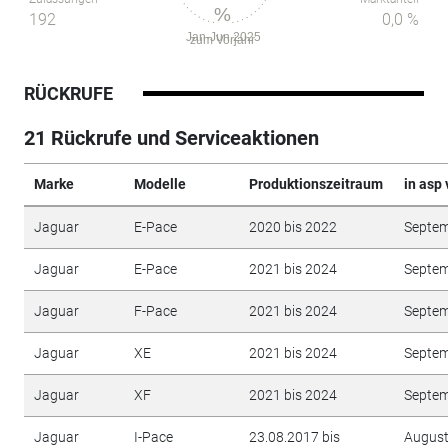
%
192
0,0 %
Jan-Jun 2025
zum Vorjahr
RÜCKRUFE
21 Rückrufe und Serviceaktionen
Marke
Modelle
Produktionszeitraum
in asp 
Jaguar
E-Pace
2020 bis 2022
Septe
Jaguar
E-Pace
2021 bis 2024
Septe
Jaguar
F-Pace
2021 bis 2024
Septe
Jaguar
XE
2021 bis 2024
Septe
Jaguar
XF
2021 bis 2024
Septe
Jaguar
I-Pace
23.08.2017 bis
Augus