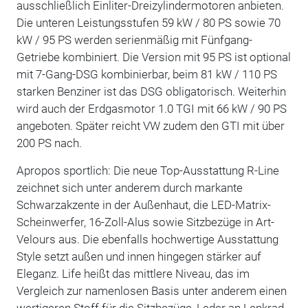
ausschließlich Einliter-Dreizylindermotoren anbieten.
Die unteren Leistungsstufen 59 kW / 80 PS sowie 70
kW / 95 PS werden serienmäßig mit Fünfgang-
Getriebe kombiniert. Die Version mit 95 PS ist optional
mit 7-Gang-DSG kombinierbar, beim 81 kW / 110 PS
starken Benziner ist das DSG obligatorisch. Weiterhin
wird auch der Erdgasmotor 1.0 TGI mit 66 kW / 90 PS
angeboten. Später reicht VW zudem den GTI mit über
200 PS nach.
Apropos sportlich: Die neue Top-Ausstattung R-Line
zeichnet sich unter anderem durch markante
Schwarzakzente in der Außenhaut, die LED-Matrix-
Scheinwerfer, 16-Zoll-Alus sowie Sitzbezüge in Art-
Velours aus. Die ebenfalls hochwertige Ausstattung
Style setzt außen und innen hingegen stärker auf
Eleganz. Life heißt das mittlere Niveau, das im
Vergleich zur namenlosen Basis unter anderem einen
wertigeren Stoff für die Sitzbezüge, Leder an Lenkrad