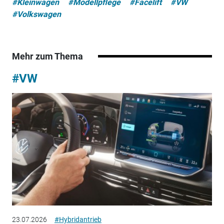
#Kleinwagen
#Modellpflege
#Facelift
#VW
#Volkswagen
Mehr zum Thema
#VW
23.07.2026
#Hybridantrieb