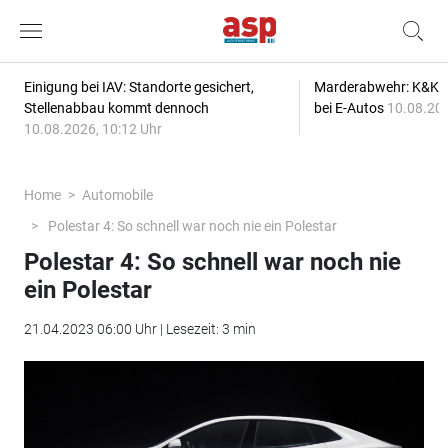
Einigung bei IAV: Standorte gesichert,
Marderabwehr: K&K s
Stellenabbau kommt dennoch
bei E-Autos
10.08.202
10.08.2026, 10:12 Uhr
Home
Automobile
Polestar 4: So schnell war noch nie ein Polestar
Polestar 4: So schnell war noch nie
ein Polestar
21.04.2023 06:00 Uhr | Lesezeit: 3 min