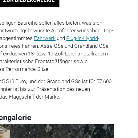
eiligen Baureihe sollen alles bieten, was sich
erantwortungsbewusste Autofahrer wünschen: Top-
ch abgestimmtes
Fahrwerk
und
Plug-in-Hybrid
-
sionsfreies Fahren. Astra GSe und Grandland GSe
f exklusiven 18- bzw. 19-Zoll-Leichtmetallrädern
harakteristische Frontstoßfänger sowie
 es Performance-Sitze.
45.510 Euro, und der Grandland GSe ist für 57.600
nnter ist bis zur Präsentation des neuen
 das Flaggschiff der Marke.
engalerie