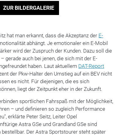
ZUR BILDERGALERIE
itz hat man erkannt, dass die Akzeptanz der
E-
otionalität abhängt. Je emotionaler ein E-Mobil
tärker wird der Zuspruch der Kunden. Dazu soll die
 gerade auch bei jenen, die sich mit der E-
angefreundet haben. Laut aktuellem
DAT-Report
ent der Pkw-Halter den Umstieg auf ein BEV nicht
ssen es nicht. Für diejenigen, die es sich
können, liegt der Zeitpunkt eher in der Zukunft.
rbinden sportlichen Fahrspaß mit der Möglichkeit,
ahren – und definieren so zugleich Performance
", erklärte Peter Seitz, Leiter Opel
ünftürige Astra GSe und Grandland GSe sind
 bestellbar. Der Astra Sportstourer steht später