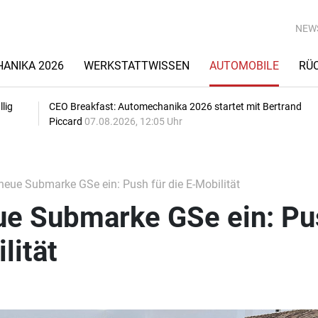
NEW
ANIKA 2026
WERKSTATTWISSEN
AUTOMOBILE
RÜ
lig
CEO Breakfast: Automechanika 2026 startet mit Bertrand
Piccard
07.08.2026, 12:05 Uhr
neue Submarke GSe ein: Push für die E-Mobilität
eue Submarke GSe ein: Pu
lität