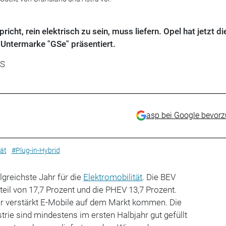
cht, rein elektrisch zu sein, muss liefern. Opel hat jetzt di
 Untermarke "GSe" präsentiert.
US
asp bei Google bevor
tät
#Plug-in-Hybrid
lgreichste Jahr für die
Elektromobilität
. Die BEV
teil von 17,7 Prozent und die PHEV 13,7 Prozent.
r verstärkt E-Mobile auf dem Markt kommen. Die
trie sind mindestens im ersten Halbjahr gut gefüllt