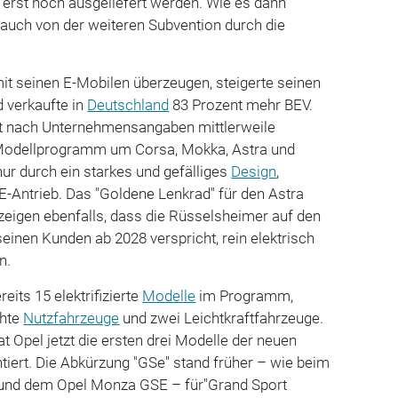
erst noch ausgeliefert werden. Wie es dann
r auch von der weiteren Subvention durch die
it seinen E-Mobilen überzeugen, steigerte seinen
 verkaufte in
Deutschland
83 Prozent mehr BEV.
t nach Unternehmensangaben mittlerweile
e Modellprogramm um Corsa, Mokka, Astra und
nur durch ein starkes und gefälliges
Design
,
-Antrieb. Das "Goldene Lenkrad" für den Astra
zeigen ebenfalls, dass die Rüsselsheimer auf den
seinen Kunden ab 2028 verspricht, rein elektrisch
n.
eits 15 elektrifizierte
Modelle
im Programm,
ichte
Nutzfahrzeuge
und zwei Leichtkraftfahrzeuge.
 Opel jetzt die ersten drei Modelle der neuen
iert. Die Abkürzung "GSe" stand früher – wie beim
nd dem Opel Monza GSE – für"Grand Sport