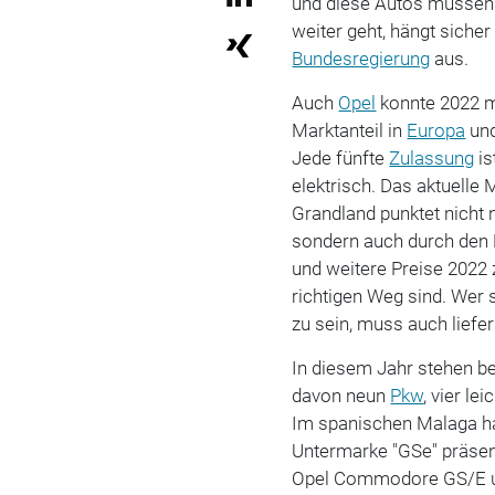
und diese Autos müssen 
weiter geht, hängt siche
Bundesregierung
aus.
Auch
Opel
konnte 2022 m
Marktanteil in
Europa
und
Jede fünfte
Zulassung
is
elektrisch. Das aktuell
Grandland punktet nicht 
sondern auch durch den E
und weitere Preise 2022 
richtigen Weg sind. Wer 
zu sein, muss auch liefer
In diesem Jahr stehen ber
davon neun
Pkw
, vier le
Im spanischen Malaga hat
Untermarke "GSe" präsent
Opel Commodore GS/E u