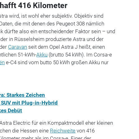
chafft 416 Kilometer
tra wird, ist wohl eher subjektiv. Objektiv sind
 Daten, die mit denen des Peugeot 308 nämlich
 dürfte also ein entscheidender Faktor sein – und
t der in Rüsselsheim produzierte Astra und der
 der
Caravan
seit dem Opel Astra J heißt, einen
htlichen 51-kWh-
Akku
(brutto 54 kWh). Im Corsa-e
oën
e-C4 sind vom butto 50 kWh großen Akku nur
ra: Starkes Zeichen
 SUV mit Plug-in-Hybrid
kes Debüt
Astra Electric für ein Kompaktmodell eher kleinen
rechen die Hessen eine
Reichweite
von 416
ilometer mehr als im Corsa-e. Einer der