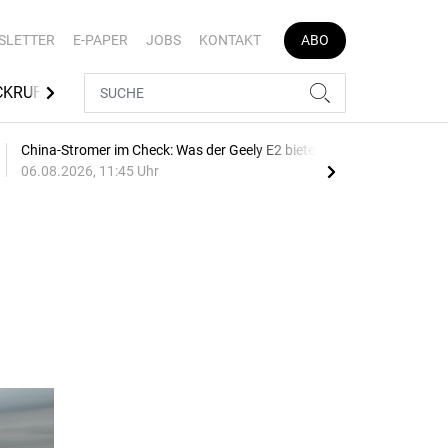
SLETTER
E-PAPER
JOBS
KONTAKT
ABO
CKRUFE
TÜV SÜD
MEDIATHEK
AUTOJOB
China-Stromer im Check: Was der Geely E2 bietet
Bre
06.08.2026, 11:45 Uhr
10:1