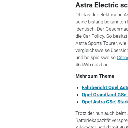
Astra Electric s
Ob das der elektrische As
seine bislang bekannten
identisch. Der Geschmack
die Car Policy. So besitz
Astra Sports Tourer, wie
vergleichsweise übersic
und beispielsweise
Citr
46 kWh nutzbar.
Mehr zum Thema
Fahrbericht Opel Ast
Opel Grandland GSe:
Opel Astra GSe: Star
Trotz der nun auch beim 
Batteriekapazität versp
Kilometer und damit 80 K