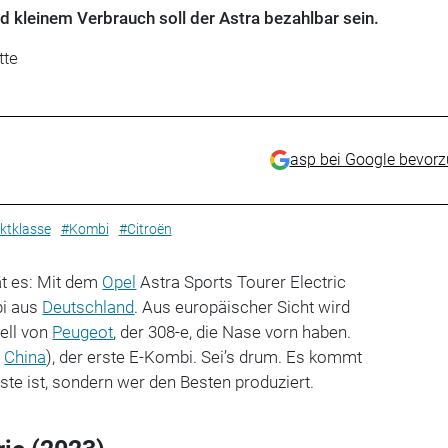
 kleinem Verbrauch soll der Astra bezahlbar sein.
tte
asp bei Google bevor
tklasse
#Kombi
#Citroën
t es: Mit dem
Opel
Astra Sports Tourer Electric
bi aus
Deutschland
. Aus europäischer Sicht wird
ell von
Peugeot
, der 308-e, die Nase vorn haben.
s
China
), der erste E-Kombi. Sei’s drum. Es kommt
rste ist, sondern wer den Besten produziert.