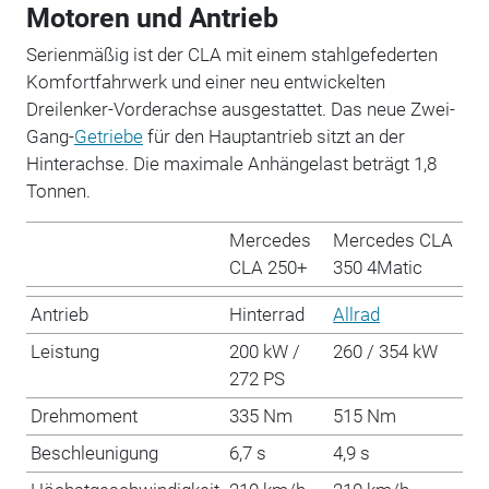
Motoren und Antrieb
Serienmäßig ist der CLA mit einem stahlgefederten
Komfortfahrwerk und einer neu entwickelten
Dreilenker-Vorderachse ausgestattet. Das neue Zwei-
Gang-
Getriebe
für den Hauptantrieb sitzt an der
Hinterachse. Die maximale Anhängelast beträgt 1,8
Tonnen.
Mercedes
Mercedes CLA
CLA 250+
350 4Matic
Antrieb
Hinterrad
Allrad
Leistung
200 kW /
260 / 354 kW
272 PS
Drehmoment
335 Nm
515 Nm
Beschleunigung
6,7 s
4,9 s