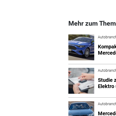
Mehr zum Them
Autobranc
Kompakt
Merced
Autobranc
Studie 
Elektro
Autobranc
Mercede