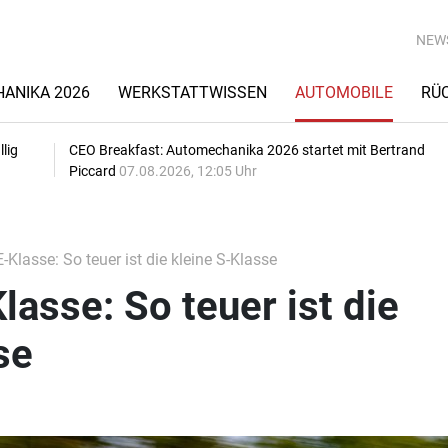
NEW
ANIKA 2026
WERKSTATTWISSEN
AUTOMOBILE
RÜ
lig
CEO Breakfast: Automechanika 2026 startet mit Bertrand
Piccard
07.08.2026, 12:05 Uhr
Klasse: So teuer ist die kleine S-Klasse
asse: So teuer ist die
se