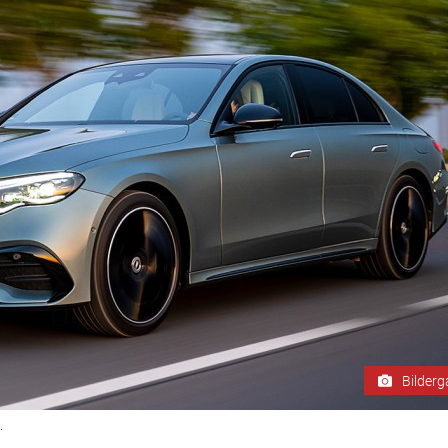
Bilderg
.