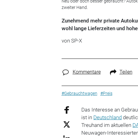
Neu oder doch besser gebraucht? Autokä
zweiter Hand.
Zunehmend mehr private Autokun
wohl lange Lieferzeiten und hoh
von SP-X
Kommentare
Teilen
#Gebrauchtwagen
#Preis
Das Interesse an Gebrau
ist in
Deutschland
deutli
Treuhand im aktuellen
D
Neuwagen-Interessierten