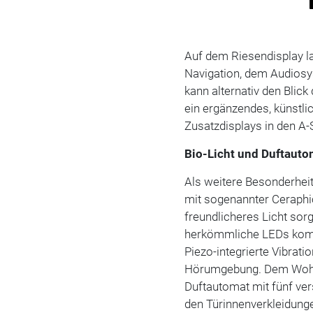
Auf dem Riesendisplay l
Navigation, dem Audios
kann alternativ den Blic
ein ergänzendes, künstli
Zusatzdisplays in den A-S
Bio-Licht und Duftauto
Als weitere Besonderhei
mit sogenannter Ceraphic
freundlicheres Licht sor
herkömmliche LEDs komm
Piezo-integrierte Vibrat
Hörumgebung. Dem Wohlb
Duftautomat mit fünf ver
den Türinnenverkleidunge