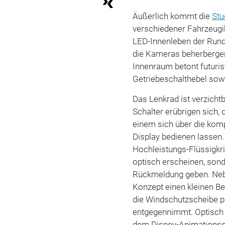
Äußerlich kommt die
Stu
verschiedener Fahrzeugik
LED-Innenleben der Rund
die Kameras beherbergen
Innenraum betont futuris
Getriebeschalthebel sowi
Das Lenkrad ist verzicht
Schalter erübrigen sich, 
einem sich über die kom
Display bedienen lassen.
Hochleistungs-Flüssigkris
optisch erscheinen, sond
Rückmeldung geben. Neb
Konzept einen kleinen Be
die Windschutzscheibe p
entgegennimmt. Optisch e
dem Disney-Animationsst