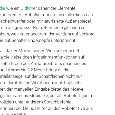
die
wie ein
Oldtimer
daher, der Elemente
onen zitiert. Auffällig modern sind allerdings das
scheinwerfer oder miniaturisierte Außenspiegel,
. Trotz gewisser Retro-Elemente gibt sich der
tisch, was unter anderem der Verzicht auf Lenkrad,
e auf Schalter und Knöpfe unterstreicht.
bar, da der Moeye seinen Weg selber findet.
da die vielseitigen Infotainmentfunktionen auf
plette Breite des Armaturenbretts spannendes
 Auf immerhin 1,2 Meter bringt es die
tallanzeige, auf der Schaltflächen nicht nur
ern durch kleine Vibrationen auch haptische
en der manuellen Eingabe bietet das Moeye-
gleiter namens Mobisuke, der als Roboterfigur in
rojiziert unter anderem Sprachbefehle
rinnert der kleine Helfer an den Roboter Eve aus
reifen Wall-E.