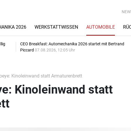
NEW
ANIKA 2026
WERKSTATTWISSEN
AUTOMOBILE
RÜ
lig
CEO Breakfast: Automechanika 2026 startet mit Bertrand
Piccard
07.08.2026, 12:05 Uhr
eye: Kinoleinwand statt Armaturenbrett
e: Kinoleinwand statt
tt