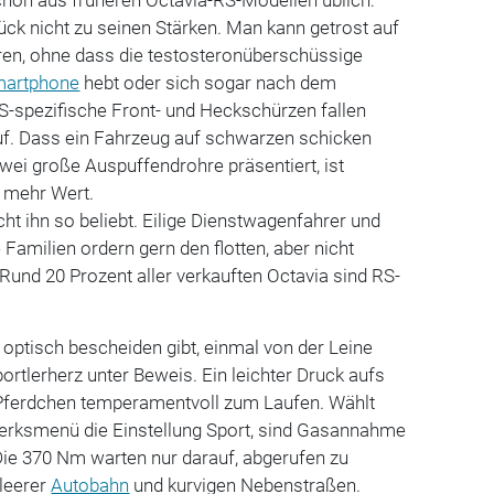
lück nicht zu seinen Stärken. Man kann getrost auf
ren, ohne dass die testosteronüberschüssige
artphone
hebt oder sich sogar nach dem
S-spezifische Front- und Heckschürzen fallen
auf. Dass ein Fahrzeug auf schwarzen schicken
zwei große Auspuffendrohre präsentiert, ist
 mehr Wert.
cht ihn so beliebt. Eilige Dienstwagenfahrer und
 Familien ordern gern den flotten, aber nicht
 Rund 20 Prozent aller verkauften Octavia sind RS-
 optisch bescheiden gibt, einmal von der Leine
Sportlerherz unter Beweis. Ein leichter Druck aufs
 Pferdchen temperamentvoll zum Laufen. Wählt
erksmenü die Einstellung Sport, sind Gasannahme
Die 370 Nm warten nur darauf, abgerufen zu
 leerer
Autobahn
und kurvigen Nebenstraßen.