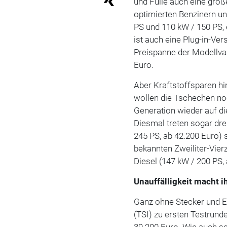
und Fülle auch eine groß
optimierten Benzinern u
PS und 110 kW / 150 PS, 
ist auch eine Plug-in-Vers
Preispanne der Modellva
Euro.
Aber Kraftstoffsparen h
wollen die Tschechen noc
Generation wieder auf di
Diesmal treten sogar dre
245 PS, ab 42.200 Euro)
bekannten Zweiliter-Vier
Diesel (147 kW / 200 PS,
Unauffälligkeit macht i
Ganz ohne Stecker und E
(TSI) zu ersten Testrund
39.200 Euro. Wie auch s