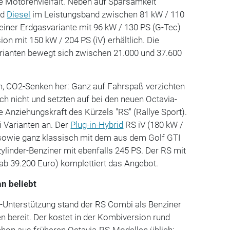
e Motorenvielfalt. Neben auf Sparsamkeit
nd
Diesel
im Leistungsband zwischen 81 kW / 110
einer Erdgasvariante mit 96 kW / 130 PS (G-Tec)
ion mit 150 kW / 204 PS (iV) erhältlich. Die
rianten bewegt sich zwischen 21.000 und 37.600
in, CO2-Senken her: Ganz auf Fahrspaß verzichten
h nicht und setzten auf bei den neuen Octavia-
e Anziehungskraft des Kürzels "RS" (Rallye Sport).
i Varianten an. Der
Plug-in-Hybrid
RS iV (180 kW /
 sowie ganz klassisch mit dem aus dem Golf GTI
zylinder-Benziner mit ebenfalls 245 PS. Der RS mit
 ab 39.200 Euro) komplettiert das Angebot.
hn beliebt
-Unterstützung stand der RS Combi als Benziner
en bereit. Der kostet in der Kombiversion rund
chon aus früheren Octavia-RS-Modellen üblich: