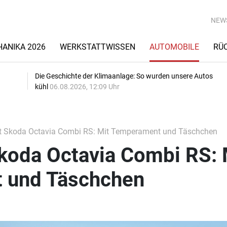
NEW
ANIKA 2026
WERKSTATTWISSEN
AUTOMOBILE
RÜ
Die Geschichte der Klimaanlage: So wurden unsere Autos
kühl
06.08.2026, 12:09 Uhr
t Skoda Octavia Combi RS: Mit Temperament und Täschchen
Skoda Octavia Combi RS: 
 und Täschchen