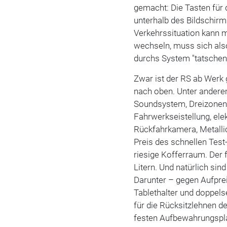
gemacht: Die Tasten für 
unterhalb des Bildschir
Verkehrssituation kann 
wechseln, muss sich als
durchs System "tatschen
Zwar ist der RS ab Werk g
nach oben. Unter anderem
Soundsystem, Dreizonen-K
Fahrwerkseistellung, elek
Rückfahrkamera, Metalli
Preis des schnellen Tes
riesige Kofferraum. Der 
Litern. Und natürlich sin
Darunter – gegen Aufprei
Tablethalter und doppel
für die Rücksitzlehnen de
festen Aufbewahrungspl