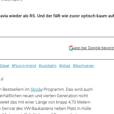
via wieder als RS. Und der fällt wie zuvor optisch kaum auf
asp bei Google bevor
Diesel
#Plug-in-Hybrid
#Autobahn
#Allrad
#Sportwagen
-X
n Bestsellern im
Skoda
-Programm. Das wird auch
 erhältlichen neuen und vierten Generation nicht
 bietet das mit einer Länge von knapp 4,70 Metern
 Derivat des VW-Baukastens neben Platz in Hülle