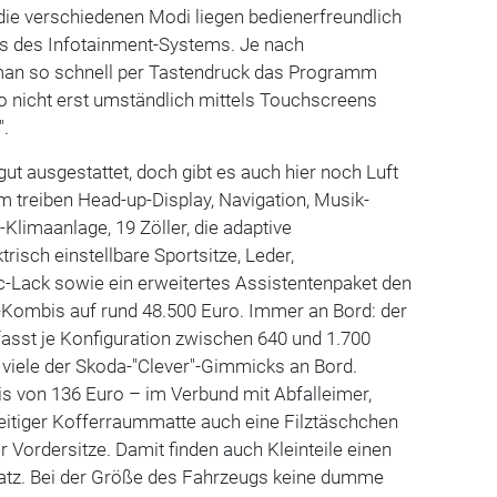
die verschiedenen Modi liegen bedienerfreundlich
ms des Infotainment-Systems. Je nach
man so schnell per Tastendruck das Programm
o nicht erst umständlich mittels Touchscreens
".
ut ausgestattet, doch gibt es auch hier noch Luft
 treiben Head-up-Display, Navigation, Musik-
limaanlage, 19 Zöller, die adaptive
trisch einstellbare Sportsitze, Leder,
c-Lack sowie ein erweitertes Assistentenpaket den
t-Kombis auf rund 48.500 Euro. Immer an Bord: der
fasst je Konfiguration zwischen 640 und 1.700
d viele der Skoda-"Clever"-Gimmicks an Bord.
s von 136 Euro – im Verbund mit Abfalleimer,
seitiger Kofferraummatte auch eine Filztäschchen
r Vordersitze. Damit finden auch Kleinteile einen
atz. Bei der Größe des Fahrzeugs keine dumme