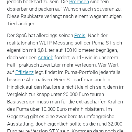
jedoch bockhart zu sein. Die
Bremsen
sind fein
dosierbar und packen auf Wunsch auch souverän zu.
Diese Raubkatze verlangt nach einem wagenmutigen
Tierbändiger.
Der Spaß hat allerdings seinen
Preis
. Nach der
realitätsnahen WLTP-Messung soll der Puma ST sich
eigentlich mit 6,8 Liter auf 100 Kilometer begnügen,
doch wer den
Antrieb
fordert, wird - wie in unserem
Fall - praktisch zwei Liter mehr verfeuern. Wer Wert
auf
Effizienz
legt, findet im Puma-Portfolio jedenfalls
bessere Alternativen. Beim ST darf man auch in
Hinblick auf den Kaufpreis nicht kleinlich sein, denn im
Vergleich zur knapp unter 20.000 Euro teuren
Basisversion muss man für die extrascharfen Krallen
des Puma über 10.000 Euro mehr hinblättern. Im
Gegenzug gibt es eine zwar bereits umfangreiche
Ausstattung, doch eigentlich sollte es die rund 32.000
Euro teure Version ST X sein. Kommen dann noch die