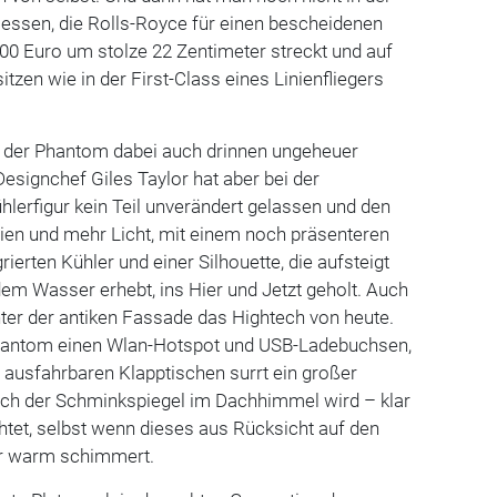
ssen, die Rolls-Royce für einen bescheidenen
00 Euro um stolze 22 Zentimeter streckt und auf
tzen wie in der First-Class eines Linienfliegers
 der Phantom dabei auch drinnen ungeheuer
 Designchef Giles Taylor hat aber bei der
ühlerfigur kein Teil unverändert gelassen und den
ien und mehr Licht, mit einem noch präsenteren
rierten Kühler und einer Silhouette, die aufsteigt
dem Wasser erhebt, ins Hier und Jetzt geholt. Auch
ter der antiken Fassade das Hightech von heute.
Phantom einen Wlan-Hotspot und USB-Ladebuchsen,
ch ausfahrbaren Klapptischen surrt ein großer
uch der Schminkspiegel im Dachhimmel wird – klar
htet, selbst wenn dieses aus Rücksicht auf den
r warm schimmert.