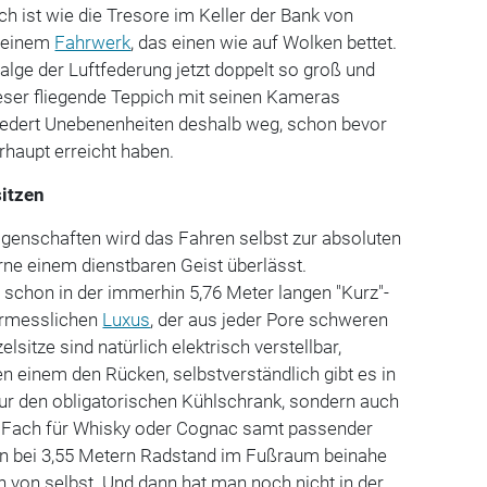
ch ist wie die Tresore im Keller der Bank von
n einem
Fahrwerk
, das einen wie auf Wolken bettet.
alge der Luftfederung jetzt doppelt so groß und
ieser fliegende Teppich mit seinen Kameras
 federt Unebenenheiten deshalb weg, schon bevor
rhaupt erreicht haben.
sitzen
genschaften wird das Fahren selbst zur absoluten
ne einem dienstbaren Geist überlässt.
schon in der immerhin 5,76 Meter langen "Kurz"-
ermesslichen
Luxus
, der aus jeder Pore schweren
lsitze sind natürlich elektrisch verstellbar,
en einem den Rücken, selbstverständlich gibt es in
nur den obligatorischen Kühlschrank, sondern auch
 Fach für Whisky oder Cognac samt passender
n bei 3,55 Metern Radstand im Fußraum beinahe
ch von selbst. Und dann hat man noch nicht in der