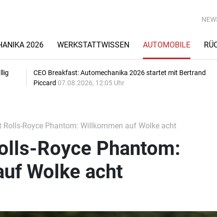
NEW
ANIKA 2026
WERKSTATTWISSEN
AUTOMOBILE
RÜ
lig
CEO Breakfast: Automechanika 2026 startet mit Bertrand
Piccard
07.08.2026, 12:05 Uhr
t Rolls-Royce Phantom: Willkommen auf Wolke acht
Rolls-Royce Phantom:
uf Wolke acht