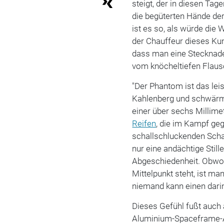
steigt, der in diesen Ta
die begüterten Hände de
ist es so, als würde die
der Chauffeur dieses Kuns
dass man eine Stecknadel
vom knöcheltiefen Flaus
"Der Phantom ist das lei
Kahlenberg und schwärm
einer über sechs Millim
Reifen
, die im Kampf ge
schallschluckenden Schau
nur eine andächtige Still
Abgeschiedenheit. Obwo
Mittelpunkt steht, ist ma
niemand kann einen darin
Dieses Gefühl fußt auch 
Aluminium-Spaceframe-Ar