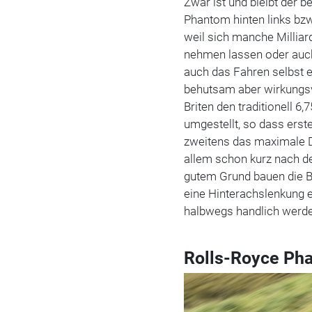
Zwar ist und bleibt der b
Phantom hinten links bzw
weil sich manche Milliar
nehmen lassen oder auch 
auch das Fahren selbst e
behutsam aber wirkungsv
Briten den traditionell 6
umgestellt, so dass erste
zweitens das maximale D
allem schon kurz nach d
gutem Grund bauen die Br
eine Hinterachslenkung ei
halbwegs handlich werde
Rolls-Royce Pha