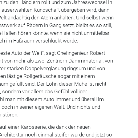
gen zu den Händlern rollt und zum Jahreswechsel in
r auserwählten Kundschaft übergeben wird, dann
 Welt andächtig den Atem anhalten. Und selbst wenn
twerk auf Rädern in Gang setzt, bleibt es so still,
 fallen hören könnte, wenn sie nicht unmittelbar
ch im Fußraum verschluckt würde.
seste Auto der Welt", sagt Chefingenieur Robert
t von mehr als zwei Zentnern Dämmmaterial, von
eter starken Doppelverglasung ringsum und von
gen lästige Rollgeräusche sogar mit einem
m gefüllt sind. Der Lohn dieser Mühe ist nicht
e, sondern vor allem das Gefühl völliger
hl man mit diesem Auto immer und überall im
n doch in seiner eigenen Welt. Und nichts und
 stören.
auf einer Karosserie, die dank der neuen
chitektur noch einmal steifer wurde und jetzt so