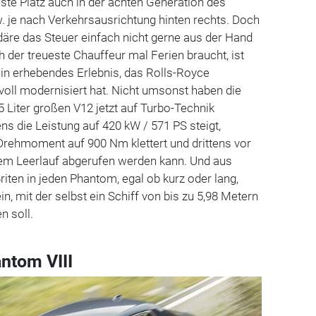
este Platz auch in der achten Generation des
. je nach Verkehrsausrichtung hinten rechts. Doch
däre das Steuer einfach nicht gerne aus der Hand
der treueste Chauffeur mal Ferien braucht, ist
in erhebendes Erlebnis, das Rolls-Royce
oll modernisiert hat. Nicht umsonst haben die
,75 Liter großen V12 jetzt auf Turbo-Technik
ns die Leistung auf 420 kW / 571 PS steigt,
rehmoment auf 900 Nm klettert und drittens vor
em Leerlauf abgerufen werden kann. Und aus
iten in jeden Phantom, egal ob kurz oder lang,
n, mit der selbst ein Schiff von bis zu 5,98 Metern
n soll.
ntom VIII