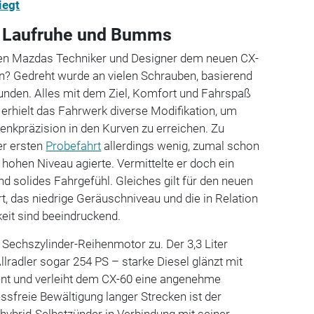
iegt
it Laufruhe und Bumms
n Mazdas Techniker und Designer dem neuen CX-
n? Gedreht wurde an vielen Schrauben, basierend
nden. Alles mit dem Ziel, Komfort und Fahrspaß
 erhielt das Fahrwerk diverse Modifikation, um
Lenkpräzision in den Kurven zu erreichen. Zu
er ersten
Probefahrt
allerdings wenig, zumal schon
hohen Niveau agierte. Vermittelte er doch ein
 solides Fahrgefühl. Gleiches gilt für den neuen
t, das niedrige Geräuschniveau und die in Relation
eit sind beeindruckend.
n Sechszylinder-Reihenmotor zu. Der 3,3 Liter
llradler sogar 254 PS – starke Diesel glänzt mit
t und verleiht dem CX-60 eine angenehme
essfreie Bewältigung langer Strecken ist der
hybrid-Selbstzünder in Verbindung mit seiner