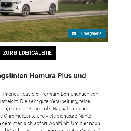
Bildergalerie
ZUR BILDERGALERIE
ngslinien Homura Plus und
n Interieur, das die Premium-Bemühungen von
treicht. Die sehr gute Verarbeitung, feine
hen, darunter Ahornholz, Nappaleder und
ie Chromakzente und viele sichtbare Nähte
n dem man sich sofort wohlfühlt. Um hier noch
and Mazda das „Driver Personalization System“.