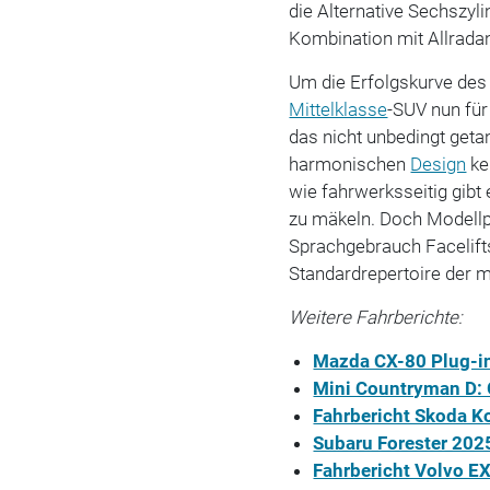
die Alternative Sechszyl
Kombination mit Allrada
Um die Erfolgskurve des 
Mittelklasse
-SUV nun für
das nicht unbedingt geta
harmonischen
Design
ke
wie fahrwerksseitig gib
zu mäkeln. Doch Modellpf
Sprachgebrauch Facelift
Standardrepertoire der 
Weitere Fahrberichte:
Mazda CX-80 Plug-in
Mini Countryman D:
Fahrbericht Skoda Ko
Subaru Forester 202
Fahrbericht Volvo E