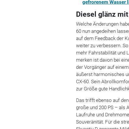
gefrorenem Wasser l
Diesel glänz m
Welche Änderungen habe
60 nun angedeihen lasse
auf dem Feedback der Ku
weiter zu verbessern. So
mehr Fahrstabilität und 
merken ist davon bei ein
der Vorgänger auf einem 
äußerst harmonisches und
CX-60. Sein Abrollkomfor
zur Größe gute Handlichk
Das trifft ebenso auf de
große und 200 PS – als A
Laufruhe und Drehmomen
Souveränität. Für die str
Skyactiv D genannte Mild