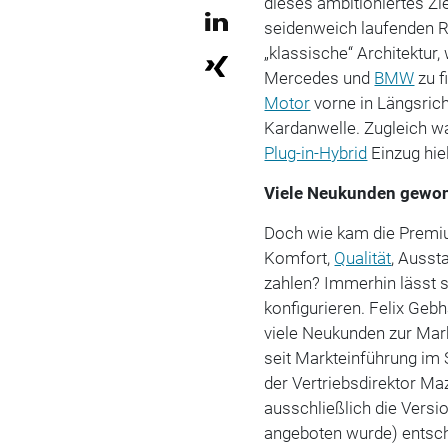
dieses ambitioniertes Z
seidenweich laufenden Re
„klassische“ Architektur
Mercedes und
BMW
zu f
Motor
vorne in Längsric
Kardanwelle. Zugleich w
Plug-in-Hybrid
Einzug hiel
Viele Neukunden gewo
Doch wie kam die Premi
Komfort,
Qualität
, Ausst
zahlen? Immerhin lässt s
konfigurieren. Felix Gebh
viele Neukunden zur Mark
seit Markteinführung im
der Vertriebsdirektor M
ausschließlich die Versio
angeboten wurde) entsche