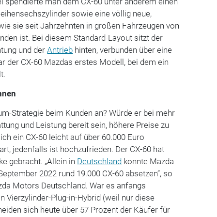
iel spendierte man dem CX-60 unter anderem einen
ihensechszylinder sowie eine völlig neue,
, wie sie seit Jahrzehnten in großen Fahrzeugen von
inden ist. Bei diesem Standard-Layout sitzt der
htung und der
Antrieb
hinten, verbunden über eine
ar der CX-60 Mazdas erstes Modell, bei dem ein
t.
nnen
um-Strategie beim Kunden an? Würde er bei mehr
attung und Leistung bereit sein, höhere Preise zu
ich ein CX-60 leicht auf über 60.000 Euro
art, jedenfalls ist hochzufrieden. Der CX-60 hat
e gebracht. „Allein in
Deutschland
konnte Mazda
 September 2022 rund 19.000 CX-60 absetzen“, so
azda Motors Deutschland. War es anfangs
n Vierzylinder-Plug-in-Hybrid (weil nur diese
iden sich heute über 57 Prozent der Käufer für