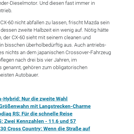
inder-Dieselmotor. Und diesen fast immer in
ntrieb.
CX-60 nicht abfallen zu lassen, frischt Mazda sein
 dessen zweite Halbzeit ein wenig auf. Nötig hätte
n, der CX-60 sieht mit seinem cleanen und
in bisschen überholbedürftig aus. Auch antriebs-
t es nichts an dem japanischen Crossover-Fahrzeug
legen nach drei bis vier Jahren, im
s genannt, gehören zum obligatorischen
meisten Autobauer.
-Hybrid: Nur die zweite Wahl
 Größenwahn mit Langstrecken-Charme
diaq RS: Für die schnelle Reise
5: Zwei Kennzahlen - 11,6 und 57
X30 Cross Country: Wenn die Straße auf