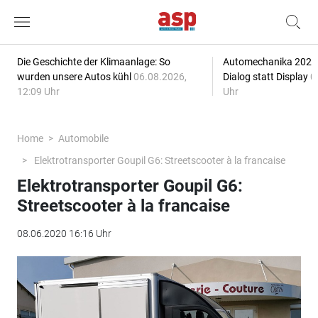
Die Geschichte der Klimaanlage: So
Automechanika 2026: 
wurden unsere Autos kühl
06.08.2026,
Dialog statt Display
0
12:09 Uhr
Uhr
Home
Automobile
Elektrotransporter Goupil G6: Streetscooter à la francaise
Elektrotransporter Goupil G6:
Streetscooter à la francaise
08.06.2020 16:16 Uhr