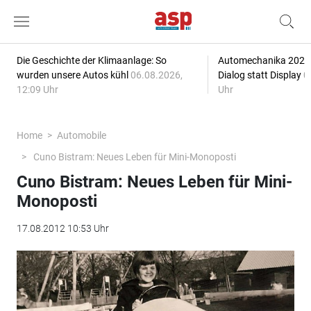
Die Geschichte der Klimaanlage: So
Automechanika 2026: 
wurden unsere Autos kühl
06.08.2026,
Dialog statt Display
0
12:09 Uhr
Uhr
Home
Automobile
Cuno Bistram: Neues Leben für Mini-Monoposti
Cuno Bistram: Neues Leben für Mini-
Monoposti
17.08.2012 10:53 Uhr