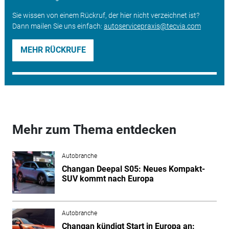
Sie wissen von einem Rückruf, der hier nicht verzeichnet ist?
Dann mailen Sie uns einfach:
autoservicepraxis@tecvia.com
MEHR RÜCKRUFE
Mehr zum Thema entdecken
Autobranche
Changan Deepal S05: Neues Kompakt-
SUV kommt nach Europa
Autobranche
Changan kündigt Start in Europa an: