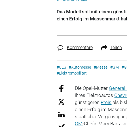
Das Modell soll mit einem günsti
einen Erfolg im Massenmarkt ha
Kommentare
Teilen
#CES
#Automesse
#Messe
#GM
#G
#Elektromobilität
Die Opel-Mutter
General
ihres Elektroautos
Chevr
günstigeren
Preis
als bi
einen Erfolg im Massenm
staatlicher Vergünstigun
GM
-Chefin Mary Barra 