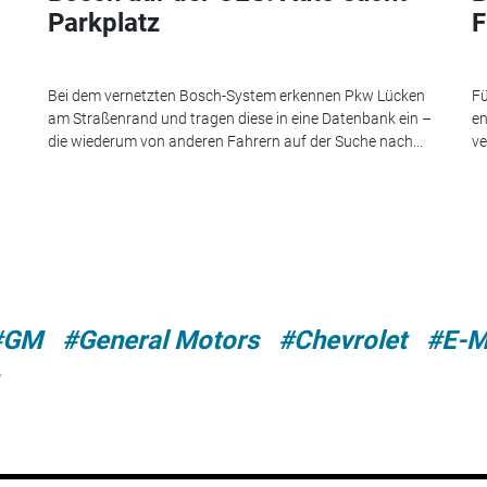
Parkplatz
F
Bei dem vernetzten Bosch-System erkennen Pkw Lücken
Fü
am Straßenrand und tragen diese in eine Datenbank ein –
en
die wiederum von anderen Fahrern auf der Suche nach...
ve
#GM
#General Motors
#Chevrolet
#E-Mo