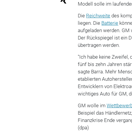
Modell solle im laufende
Die
Reichweite
des kompa
liegen. Die
Batterie
könne 
aufgeladen werden. GM wi
Der Rückspiegel ist ein 
übertragen werden.
"Ich habe keine Zweifel, 
fünf bis zehn Jahren stä
sagte Barra. Mehr Mensch
etablierten Autoherstel
Entwicklern von Elektroau
wichtiges Auto für GM, d
GM wolle im
Wettbewer
Beispiel das Händlernetz
Finanzkrise Ende vergan
(dpa)