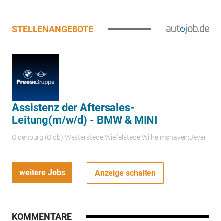
STELLENANGEBOTE
Assistenz der Aftersales-
Leitung(m/w/d) - BMW & MINI
Oldenburg (Oldb);Westerstede;Wiefelstede;Wilhelmshaven;Jever
weitere Jobs
Anzeige schalten
KOMMENTARE