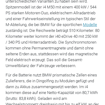
unterschiedlichen Varianten zu haben sein wird.
Spitzenmodell ist der i4 M50 mit einem 400 kW / 544
PS starken Motoren-Duo, elektrischem Allradantrieb
und einer Fahrwerkseinstellung im typischen Stil der
M-Abteilung, die bei BMW für die sportlichen
Modelle
zuständig ist. Die Reichweite beträgt 510 Kilometer. 80
Kilometer weiter kommt der i40 eDrive 40 mit 250 kW
/ 340 PS und Hinterradantrieb. Die Synchronmotoren
kommen ohne Permanentmagnete und damit ohne
seltene Erden aus, stattdessen wird das magnetische
Feld elektrisch erzeugt. Das soll die Gesamt-
Umweltbilanz der Fahrzeuge verbessern.
Für die Batterie nutzt BMW prismatische Zellen eines
Zulieferers, die in Dingolfing zu Modulen gefügt und
dann zu Akkus zusammengesetzt werden. Im i4
kommen diese auf eine Netto-Kapazität von 80,7 kWh
(brutto: 83,8 kWh). Geladen wird am
Wechselstromnetz dreiphasig mit bis zu elf kW, an der