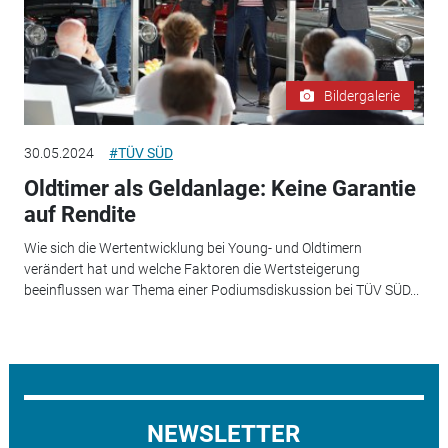
Bildergalerie
30.05.2024
#TÜV SÜD
Oldtimer als Geldanlage: Keine Garantie
auf Rendite
Wie sich die Wertentwicklung bei Young- und Oldtimern
verändert hat und welche Faktoren die Wertsteigerung
beeinflussen war Thema einer Podiumsdiskussion bei TÜV SÜD...
NEWSLETTER