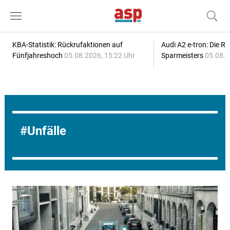
KBA-Statistik: Rückrufaktionen auf
Audi A2 e-tron: Die R
Fünfjahreshoch
05.08.2026, 15:22 Uhr
Sparmeisters
05.08.2
Unfälle