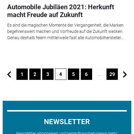
Automobile Jubiläen 2021: Herkunft
macht Freude auf Zukunft
Es sind die magischen Momente der Vergangenheit, die Marken
begehrenswert machen und Vorfreude auf die Zukunft wecken.
Genau deshalb feiern mittlerweile fast alle Automobilhersteller...
1
2
3
4
5
6
…
29
NEWSLETTER
Newsletter abonnieren und keine Branchen-News mehr