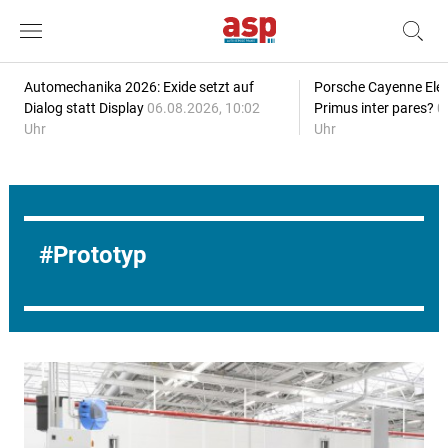
Automechanika 2026: Exide setzt auf
Porsche Cayenne Elec
Dialog statt Display
06.08.2026, 10:02
Primus inter pares?
0
Uhr
Uhr
Prototyp