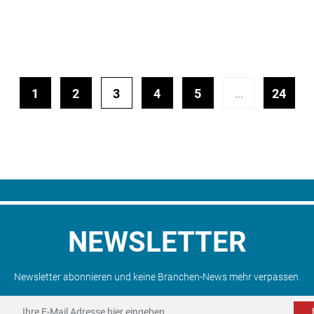
1
2
3
4
5
…
24
NEWSLETTER
Newsletter abonnieren und keine Branchen-News mehr verpassen.