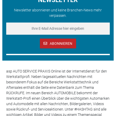
Newsletter abonnieren und keine Branchen-News mehr
verpassen.
ABONNIEREN
asp AUTO SERVICE PRAXIS Online ist der Internetdienst für den
Werkstattprofi. Neben tagesaktuellen Nachrichten mit
besonderem Fokus auf die Bereiche Werkstatttechnik und
Aftersales enthält die Seite eine Datenbank zum Thema
RÜCKRUFE. Im neuen Bereich AUTOMOBILE bekommt der
Werkstatt-Profi einen Überblick über die wichtigsten Automarken
und Automodelle mit allen Nachrichten, Bildergalerien, Videos
sowie Rückruf- und Serviceaktionen. Unter #HASHTAG sind alle
wichtigen Artikel, Bilder und Videos zu einem Themenspecial