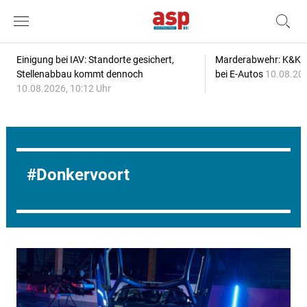
Einigung bei IAV: Standorte gesichert,
Marderabwehr: K&K s
Stellenabbau kommt dennoch
bei E-Autos
10.08.202
10.08.2026, 10:12 Uhr
Donkervoort