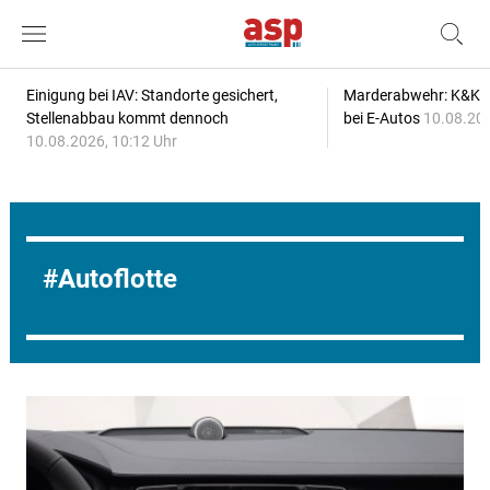
Einigung bei IAV: Standorte gesichert,
Marderabwehr: K&K s
Stellenabbau kommt dennoch
bei E-Autos
10.08.202
10.08.2026, 10:12 Uhr
Autoflotte