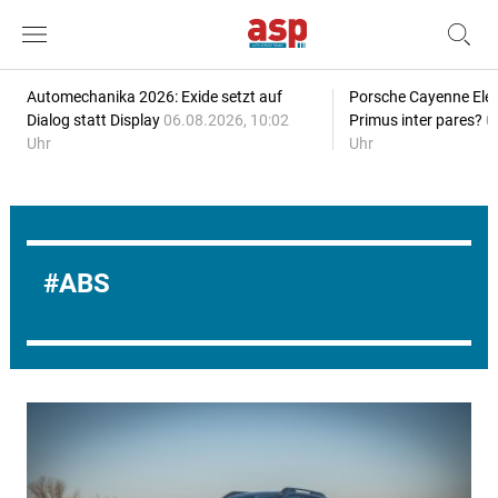
Automechanika 2026: Exide setzt auf
Porsche Cayenne Elec
Dialog statt Display
06.08.2026, 10:02
Primus inter pares?
0
Uhr
Uhr
ABS