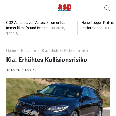
CO2-Ausstoß von Autos: Stromer fast
Neue Cooper-Reifen:
immer klimafreundlicher
10.08.2026,
Performance
10.08.2
14:11 Uhr
Home
Rückrufe
Kia: Erhöhtes Kollisionsrisiko
Kia: Erhöhtes Kollisionsrisiko
13.09.2019 09:57 Uhr