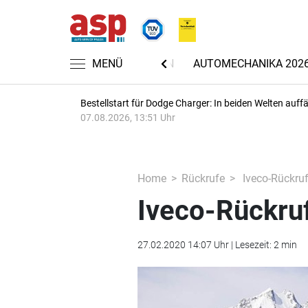
MENÜ
NACHRICHTEN
AUTOMECHANIKA 202
Bestellstart für Dodge Charger: In beiden Welten auffäl
07.08.2026, 13:51 Uhr
Home
Rückrufe
Iveco-Rückru
Iveco-Rückru
27.02.2020 14:07 Uhr | Lesezeit: 2 min