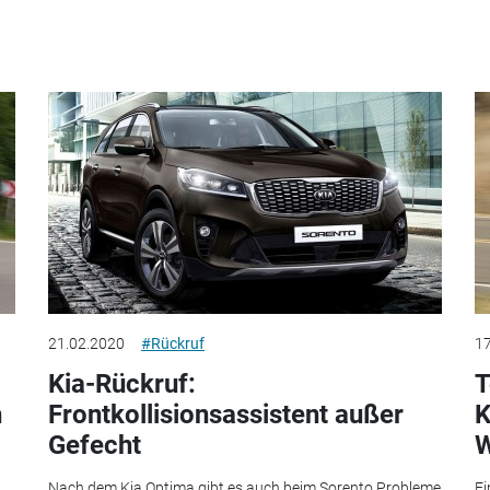
21.02.2020
#Rückruf
17
Kia-Rückruf:
T
n
Frontkollisionsassistent außer
K
Gefecht
W
Nach dem Kia Optima gibt es auch beim Sorento Probleme
Ei