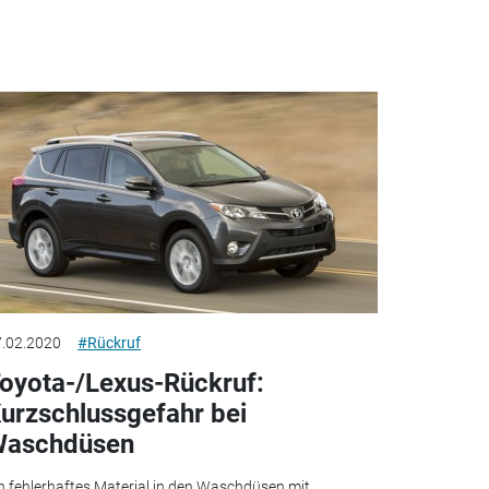
.02.2020
#Rückruf
oyota-/Lexus-Rückruf:
urzschlussgefahr bei
aschdüsen
n fehlerhaftes Material in den Waschdüsen mit