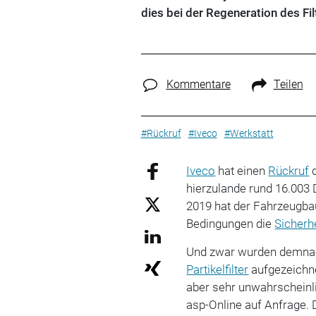
dies bei der Regeneration des Fi
Kommentare
Teilen
#Rückruf
#Iveco
#Werkstatt
Iveco
hat einen
Rückruf
d
hierzulande rund 16.003
2019 hat der Fahrzeugbau
Bedingungen die
Sicherh
Und zwar wurden demnac
Partikelfilter
aufgezeichne
aber sehr unwahrscheinl
asp-Online auf Anfrage. 