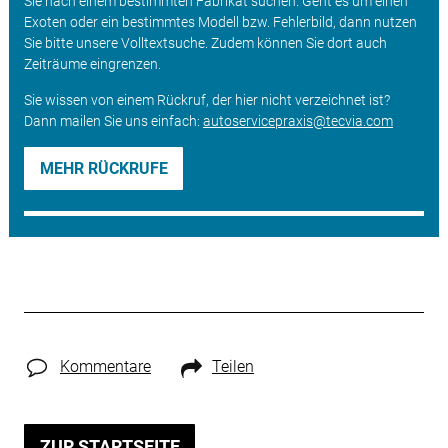
Sie nach einem bestimmten Fabrikat suchen. Geht es um einen
Exoten oder ein bestimmtes Modell bzw. Fehlerbild, dann nutzen
Sie bitte unsere Volltextsuche. Zudem können Sie dort auch
Zeiträume eingrenzen.
Sie wissen von einem Rückruf, der hier nicht verzeichnet ist?
Dann mailen Sie uns einfach:
autoservicepraxis@tecvia.com
MEHR RÜCKRUFE
Kommentare
Teilen
ZUR STARTSEITE