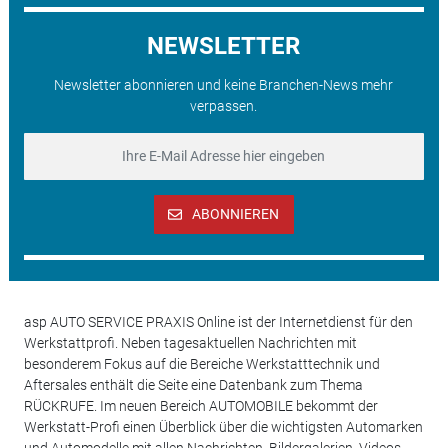
NEWSLETTER
Newsletter abonnieren und keine Branchen-News mehr
verpassen.
ABONNIEREN
asp AUTO SERVICE PRAXIS Online ist der Internetdienst für den
Werkstattprofi. Neben tagesaktuellen Nachrichten mit
besonderem Fokus auf die Bereiche Werkstatttechnik und
Aftersales enthält die Seite eine Datenbank zum Thema
RÜCKRUFE. Im neuen Bereich AUTOMOBILE bekommt der
Werkstatt-Profi einen Überblick über die wichtigsten Automarken
und Automodelle mit allen Nachrichten, Bildergalerien, Videos