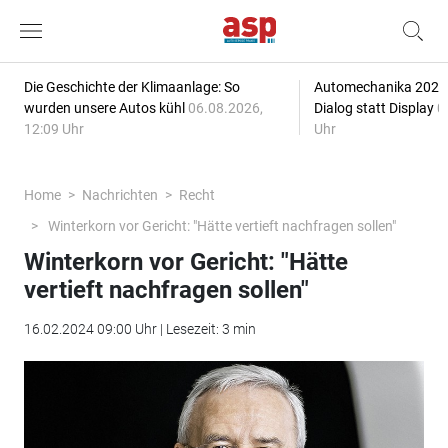
Die Geschichte der Klimaanlage: So
Automechanika 2026: 
wurden unsere Autos kühl
06.08.2026,
Dialog statt Display
0
12:09 Uhr
Uhr
Home
Nachrichten
Recht
Winterkorn vor Gericht: "Hätte vertieft nachfragen sollen"
Winterkorn vor Gericht: "Hätte
vertieft nachfragen sollen"
16.02.2024 09:00 Uhr | Lesezeit: 3 min