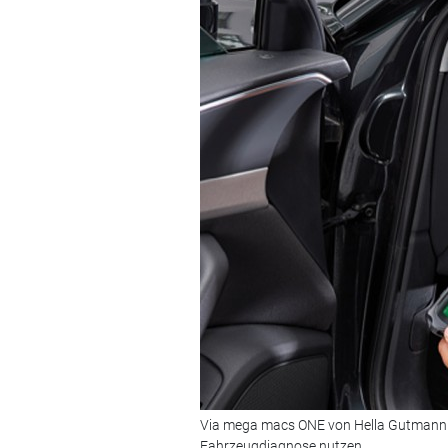
Via mega macs ONE von Hella Gutmann k
Fahrzeugdiagnose nutzen.