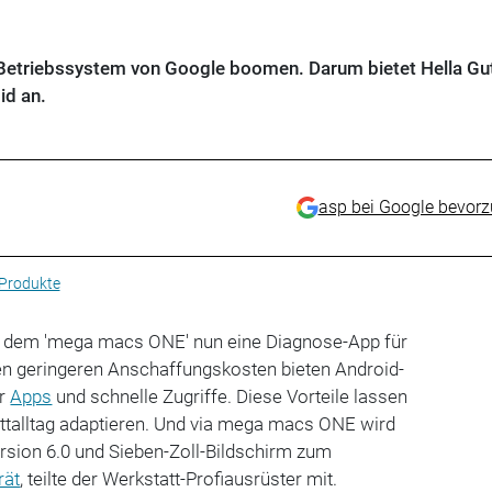
Betriebssystem von Google boomen. Darum bietet Hella G
id an.
asp bei Google bevor
Produkte
 dem 'mega macs ONE' nun eine Diagnose-App für
en geringeren Anschaffungskosten bieten Android-
er
Apps
und schnelle Zugriffe. Diese Vorteile lassen
attalltag adaptieren. Und via mega macs ONE wird
rsion 6.0 und Sieben-Zoll-Bildschirm zum
rät
, teilte der Werkstatt-Profiausrüster mit.