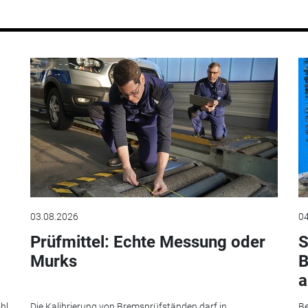
03.08.2026
04
Prüfmittel: Echte Messung oder
S
Murks
B
a
hl
Die Kalibrierung von Bremsprüfständen darf in
Be