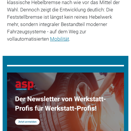
klassische Hebelbremse nach wie vor das Mittel der
Wahl. Dennoch zeigt die Entwicklung deutlich: Die
Feststellbremse ist längst kein reines Hebelwerk
mehr, sondern integraler Bestandteil moderner
Fahrzeugsysteme - auf dem Weg zur
vollautomatisierten
Mobilität
.