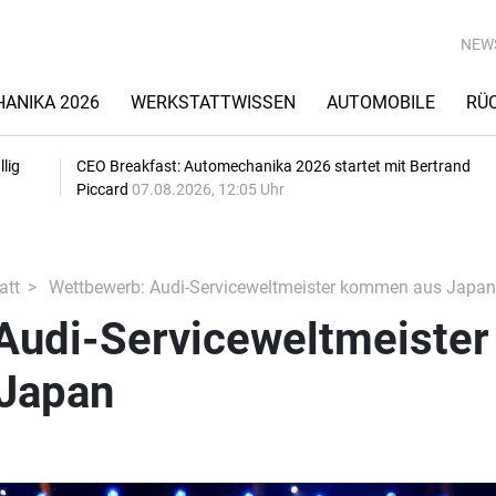
NEW
ANIKA 2026
WERKSTATTWISSEN
AUTOMOBILE
RÜ
lig
CEO Breakfast: Automechanika 2026 startet mit Bertrand
Piccard
07.08.2026, 12:05 Uhr
att
Wettbewerb: Audi-Serviceweltmeister kommen aus Japan
Audi-Serviceweltmeister
Japan