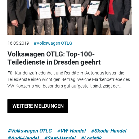
16.05.2019
#Volkswagen OTLG
Volkswagen OTLG: Top-100-
Teiledienste in Dresden geehrt
Für Kundenzufriedenheit und Rendite im Autohaus leisten die
Teiledienste einen wichtigen Beitrag. Welche Markenbetriebe des
VW-Konzerns hier besonders gut aufgestellt sind, zeigt der...
WEITERE MELDUNGEN
#Volkswagen OTLG
#VW-Handel
#Skoda-Handel
#Audi-Handel
#Seat-Handel
#Logistik